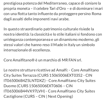
prestigiosa potenza del Mediterraneo, capace di coniare la
propria moneta – il celebre Tarì d’Oro – e di dominare i mari
con una flotta tanto influente da proteggere persino Roma
dagli assalti delle imponenti navi arabe.
In questo straordinario patrimonio culturale risiede la
nostra identità: la classicità e lo stile italiani si fondono con
un’eleganza contemporanea e un dinamismo moderno, gli
stessi valori che hanno reso il Made in Italy un simbolo
internazionale di eccellenza.
Core Amalfitano® è un marchio di MR FAN srl.
Le nostre strutture ricettive ad Amalfi: - Core Amalfitano
City Suites Terrazza (CURS 15065006EXT0352 - CIN
IT065006B4Z5LNTDXZ) - Core Amalfitano City Suites
Duomo (CURS 15065006EXT0606 – CIN
IT065006B44VX97LVH) - Core Amalfitano City Suites
Castiglione (CURS – CIN | Next Opening)