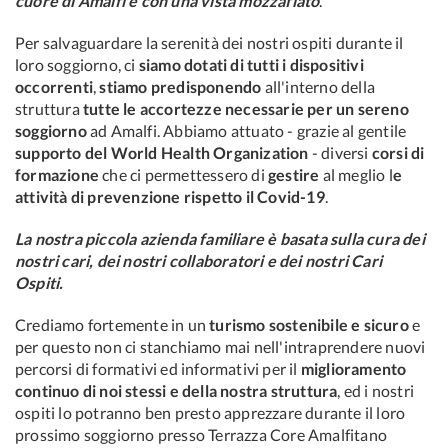
cuore di Amalfi e con una vista mozzafiato
.
Per salvaguardare la serenità dei nostri ospiti durante il
loro soggiorno, ci
siamo dotati di tutti i dispositivi
occorrenti
,
stiamo predisponendo
all'interno della
struttura
tutte le accortezze necessarie per un sereno
soggiorno
ad Amalfi. Abbiamo attuato - grazie al gentile
supporto del World Health Organization
- diversi
corsi di
formazione
che ci permettessero di
gestire
al meglio l
e
attività di prevenzione rispetto il Covid-19
.
La nostra piccola azienda familiare è basata sulla cura dei
nostri cari, dei nostri collaboratori e dei nostri Cari
Ospiti.
Crediamo fortemente in un
turismo sostenibile e sicuro
e
per questo non ci stanchiamo mai nell'intraprendere nuovi
percorsi di formativi ed informativi per il
miglioramento
continuo di noi stessi e della nostra struttura
, ed i nostri
ospiti lo potranno ben presto apprezzare durante il loro
prossimo soggiorno presso Terrazza Core Amalfitano